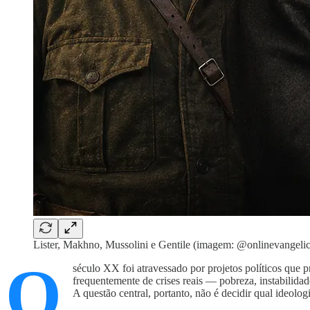
Lister, Makhno, Mussolini e Gentile (imagem: @onlinevangelic
O
século XX foi atravessado por projetos políticos que p
frequentemente de crises reais — pobreza, instabilid
A questão central, portanto, não é decidir qual ideol