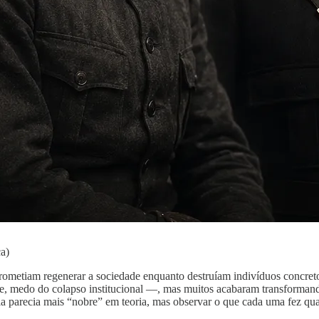
a)
rometiam regenerar a sociedade enquanto destruíam indivíduos concretos
ade, medo do colapso institucional —, mas muitos acabaram transformand
ogia parecia mais “nobre” em teoria, mas observar o que cada uma fez q