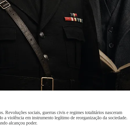
. Revoluções sociais, guerras civis e regimes totalitários nasceram
o a violência em instrumento legítimo de reorganização da sociedade.
uando alcançou poder.